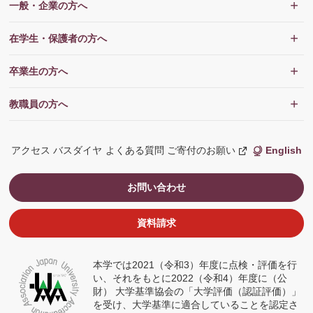
一般・企業の方へ
在学生・保護者の方へ
卒業生の方へ
教職員の方へ
アクセス
バスダイヤ
よくある質問
ご寄付のお願い
English
新
し
い
ウ
お問い合わせ
ィ
ン
ド
ウ
資料請求
で
開
く
本学では2021（令和3）年度に点検・評価を行
い、それをもとに2022（令和4）年度に（公
財） 大学基準協会の「大学評価（認証評価）」
を受け、大学基準に適合していることを認定さ