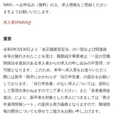
NAVI」へお申込み（無料）の上、求人情報をご登録ください
ますようお願いいたします。
求人受付NAVI
新
し
い
ウ
ィ
重要
ン
ド
ウ
令和2年3月30日より「改正職業安定法」の一部および関連政
で
令等が施行されたことを受け、職業紹介事業者は「一定の労働
開
く
関係法令違反のある求人者からの求人の申し込みの不受理」が
可能となります。 このため、本学へ求人票をお送りいただく
際には新卒・既卒にかかわらず「自己申告書」の提出をお願い
しております。「自己申告書」のない求人については、原則と
して受理出来かねますのでご了承ください。また「若者雇用促
進法」により、新卒者を対象とした求人につきましては「青少
年雇用情報シート」の提供も努力義務となりますので、職場情
報の開示についても併せてご協力をお願い申し上げます。