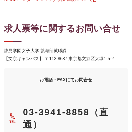
し
い
ウ
ィ
ン
ド
求人票等に関するお問い合せ
ウ
で
開
く
跡見学園女子大学 就職部就職課
【文京キャンパス】 〒112-8687 東京都文京区大塚1-5-2
お電話・FAXにてお問合せ
03-3941-8858（直
通）
TEL