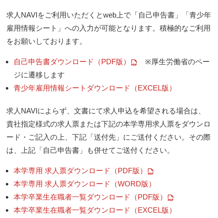
求人NAVIをご利用いただくとweb上で「自己申告書」「青少年
雇用情報シート」への入力が可能となります。積極的なご利用
をお願いしております。
自己申告書ダウンロード（PDF版）
※厚生労働省のペー
PDF
ジに遷移します
青少年雇用情報シートダウンロード（EXCEL版）
EXCEL
求人NAVIによらず、文書にて求人申込を希望される場合は、
貴社指定様式の求人票または下記の本学専用求人票をダウンロ
ード・ご記入の上、下記「送付先」にご送付ください。その際
は、上記「自己申告書」も併せてご送付ください。
本学専用 求人票ダウンロード（PDF版）
PDF
本学専用 求人票ダウンロード（WORD版）
EXCEL
本学卒業生在職者一覧ダウンロード（PDF版）
PDF
本学卒業生在職者一覧ダウンロード（EXCEL版）
EXCEL