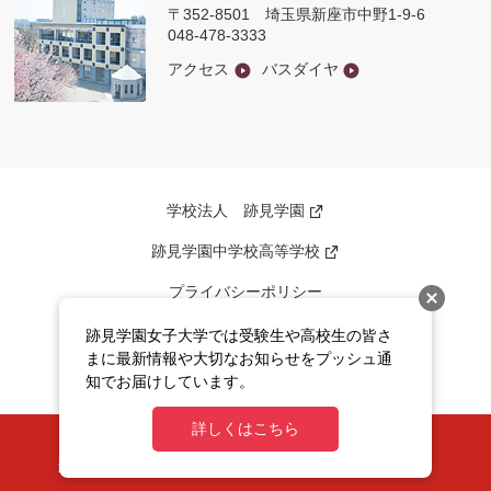
〒352-8501
埼玉県新座市中野1-9-6
048-478-3333
アクセス
バスダイヤ
学校法人 跡見学園
新
し
い
跡見学園中学校高等学校
新
ウ
し
ィ
い
ン
プライバシーポリシー
ウ
ド
ィ
ウ
ン
このサイトについて
で
跡見学園女子大学では受験生や高校生の皆さ
ド
開
まに最新情報や大切なお知らせをプッシュ通
ウ
く
サイトマップ
で
知でお届けしています。
開
く
詳しくはこちら
ATOMI UNIVERSITY All rights reserved.
Never reproduce or republish without written permission.