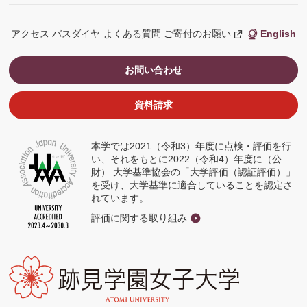
アクセス
バスダイヤ
よくある質問
ご寄付のお願い
English
新
し
い
ウ
お問い合わせ
ィ
ン
ド
ウ
資料請求
で
開
く
本学では2021（令和3）年度に点検・評価を行
い、それをもとに2022（令和4）年度に（公
財） 大学基準協会の「大学評価（認証評価）」
を受け、大学基準に適合していることを認定さ
れています。
評価に関する取り組み