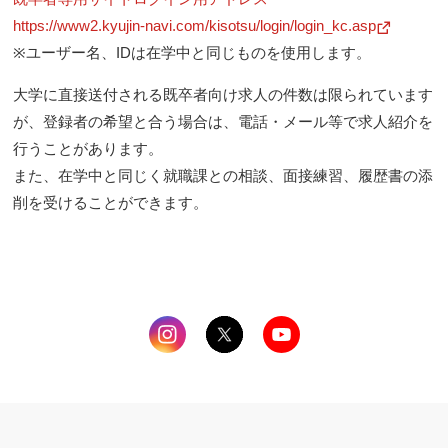
https://www2.kyujin-navi.com/kisotsu/login/login_kc.asp
新
し
※ユーザー名、IDは在学中と同じものを使用します。
い
ウ
ィ
大学に直接送付される既卒者向け求人の件数は限られています
ン
ド
が、登録者の希望と合う場合は、電話・メール等で求人紹介を
ウ
で
行うことがあります。
開
また、在学中と同じく就職課との相談、面接練習、履歴書の添
く
削を受けることができます。