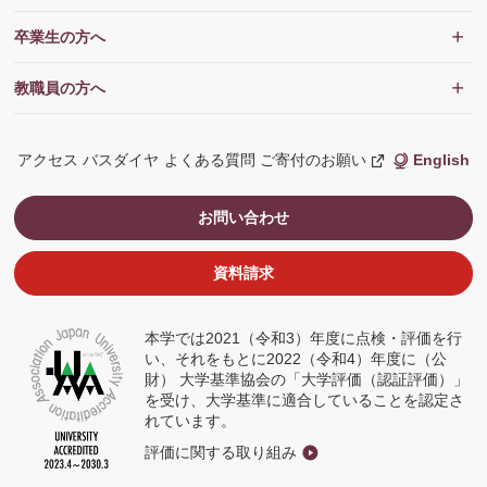
卒業生の方へ
教職員の方へ
アクセス
バスダイヤ
よくある質問
ご寄付のお願い
English
新
し
い
ウ
お問い合わせ
ィ
ン
ド
ウ
資料請求
で
開
く
本学では2021（令和3）年度に点検・評価を行
い、それをもとに2022（令和4）年度に（公
財） 大学基準協会の「大学評価（認証評価）」
を受け、大学基準に適合していることを認定さ
れています。
評価に関する取り組み