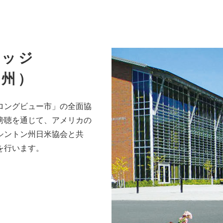
レッジ
ン州）
ロングビュー市」の全面協
傍聴を通じて、アメリカの
シントン州日米協会と共
を行います。