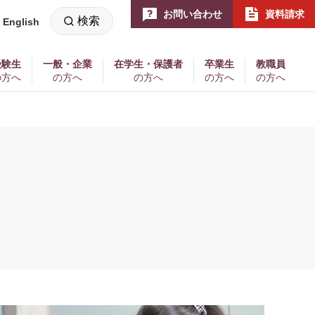
お問い合わせ
資料請求
検索
English
新
し
い
ウ
ィ
受験生
一般・企業
在学生・保護者
卒業生
教職員
ン
の方へ
の方へ
の方へ
の方へ
の方へ
ド
ウ
で
開
く