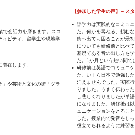
【参加した学生の声】～スタ
語学力は実践的なコミュニ
業で会話力を磨きます。スコ
た。何かを尋ねる、頼むな
ティビティ、留学生や現地学
街へ出ても困ることが最初
についても研修前と比べて
基礎である音の出し方を学
た。1か月という短い間で
に滞在します。
研修前は英語でコミュニケ
た。いくら日本で勉強した
消えませんでした。実際行
ラ」や芸術と文化の街「グラ
りました。うまく伝わった
し悲しくなりましたが単語
になりました。研修後は以
ュニケーションをとること
した。授業内で発音をしっ
役立てられるように練習を