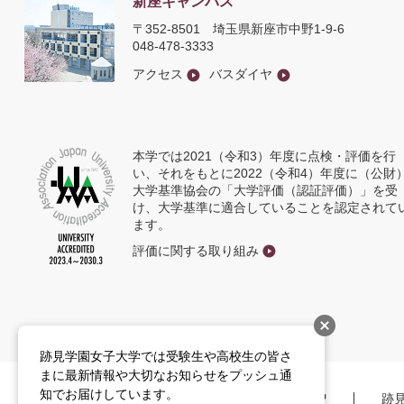
新座キャンパス
〒352-8501
埼玉県新座市中野1-9-6
048-478-3333
アクセス
バスダイヤ
本学では2021（令和3）年度に点検・評価を行
い、それをもとに2022（令和4）年度に（公財
大学基準協会の「大学評価（認証評価）」を受
け、大学基準に適合していることを認定されて
ます。
評価に関する取り組み
跡見学園女子大学では受験生や高校生の皆さ
まに最新情報や大切なお知らせをプッシュ通
知でお届けしています。
学校法人 跡見学園
跡
新