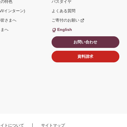
援の特色
バスダイヤ
VI/インターン)
よくある質問
の皆さまへ
ご寄付のお願い
新
し
い
さまへ
English
ウ
ィ
ン
お問い合わせ
ド
ウ
で
開
資料請求
く
サイトについて
サイトマップ