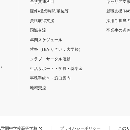
全学共通科目
キャリア支
履修/授業時間/単位等
就職支援(NA
資格取得支援
採用ご担当
国際交流
卒業生の皆
年間スケジュール
紫祭（ゆかりさい：大学祭）
）
クラブ・サークル活動
い
生活サポート・学費・奨学金
事務手続き・窓口案内
地域交流
見学園中学校高等学校
プライバシーポリシー
この
新