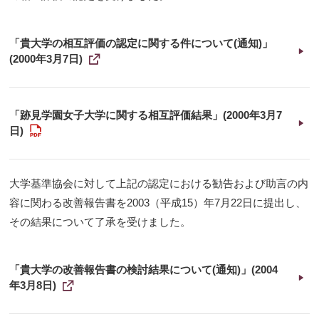
「貴大学の相互評価の認定に関する件について(通知)」
新
(2000年3月7日)
し
い
ウ
ィ
ン
「跡見学園女子大学に関する相互評価結果」(2000年3月7
ド
PDF
日)
ウ
で
開
く
大学基準協会に対して上記の認定における勧告および助言の内
容に関わる改善報告書を2003（平成15）年7月22日に提出し、
その結果について了承を受けました。
「貴大学の改善報告書の検討結果について(通知)」(2004
新
年3月8日)
し
い
ウ