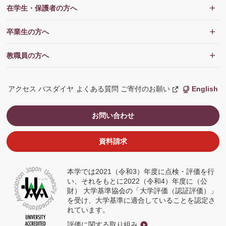
在学生・保護者の方へ
卒業生の方へ
教職員の方へ
アクセス
バスダイヤ
よくある質問
ご寄付のお願い
English
新
し
い
ウ
お問い合わせ
ィ
ン
ド
ウ
資料請求
で
開
く
本学では2021（令和3）年度に点検・評価を行
い、それをもとに2022（令和4）年度に（公
財） 大学基準協会の「大学評価（認証評価）」
を受け、大学基準に適合していることを認定さ
れています。
評価に関する取り組み