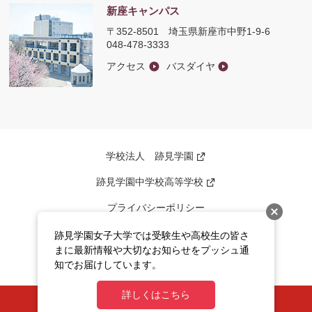
新座キャンパス
〒352-8501
埼玉県新座市中野1-9-6
048-478-3333
アクセス
バスダイヤ
学校法人 跡見学園
新
し
い
跡見学園中学校高等学校
新
ウ
し
ィ
い
ン
プライバシーポリシー
ウ
ド
ィ
ウ
ン
このサイトについて
で
跡見学園女子大学では受験生や高校生の皆さ
ド
開
ウ
まに最新情報や大切なお知らせをプッシュ通
く
サイトマップ
で
知でお届けしています。
開
く
詳しくはこちら
ATOMI UNIVERSITY All rights reserved.