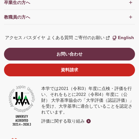
卒業生の方へ
教職員の方へ
アクセス
バスダイヤ
よくある質問
ご寄付のお願い
English
新
し
い
ウ
お問い合わせ
ィ
ン
ド
ウ
資料請求
で
開
く
本学では2021（令和3）年度に点検・評価を行
い、それをもとに2022（令和4）年度に（公
財） 大学基準協会の「大学評価（認証評価）」
を受け、大学基準に適合していることを認定さ
れています。
評価に関する取り組み