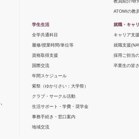
教員紹介/研
ATOMIの教
学生生活
就職・キャ
全学共通科目
キャリア支
履修/授業時間/単位等
就職支援(NA
資格取得支援
採用ご担当
国際交流
卒業生の皆
年間スケジュール
紫祭（ゆかりさい：大学祭）
）
クラブ・サークル活動
い
生活サポート・学費・奨学金
事務手続き・窓口案内
地域交流