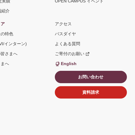
究実績
OPEN CAMPUS イベント
員紹介
リア
アクセス
援の特色
バスダイヤ
VI/インターン)
よくある質問
の皆さまへ
ご寄付のお願い
新
し
い
さまへ
English
ウ
ィ
ン
お問い合わせ
ド
ウ
で
開
資料請求
く