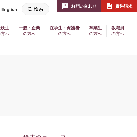
お問い合わせ
資料請求
検索
English
新
し
い
ウ
ィ
受験生
一般・企業
在学生・保護者
卒業生
教職員
ン
の方へ
の方へ
の方へ
の方へ
の方へ
ド
ウ
で
開
く