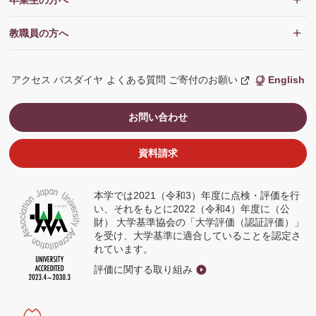
卒業生の方へ
教職員の方へ
アクセス
バスダイヤ
よくある質問
ご寄付のお願い
English
新
し
い
ウ
お問い合わせ
ィ
ン
ド
ウ
資料請求
で
開
く
本学では2021（令和3）年度に点検・評価を行
い、それをもとに2022（令和4）年度に（公
財） 大学基準協会の「大学評価（認証評価）」
を受け、大学基準に適合していることを認定さ
れています。
評価に関する取り組み