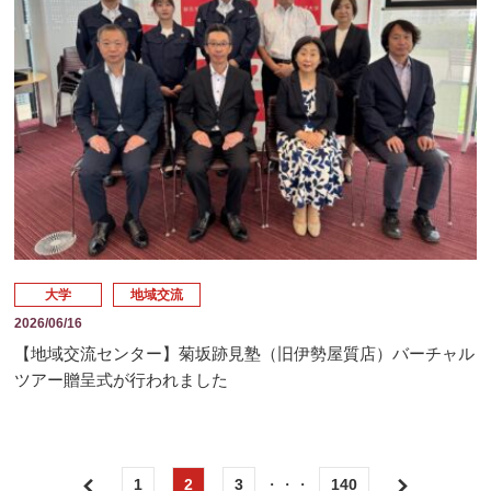
大学
地域交流
2026/06/16
【地域交流センター】菊坂跡見塾（旧伊勢屋質店）バーチャル
ツアー贈呈式が行われました
1
2
3
・・・
140