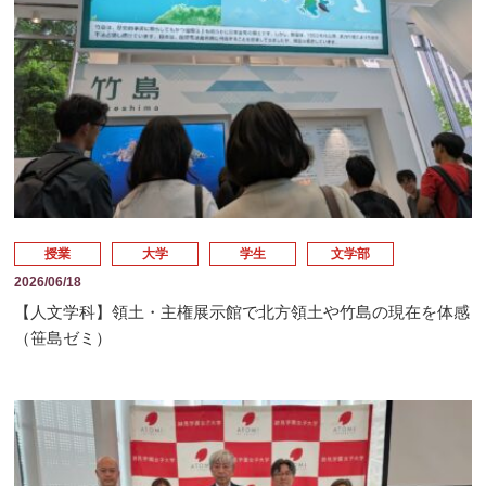
授業
大学
学生
文学部
2026/06/18
【人文学科】領土・主権展示館で北方領土や竹島の現在を体感
（笹島ゼミ）