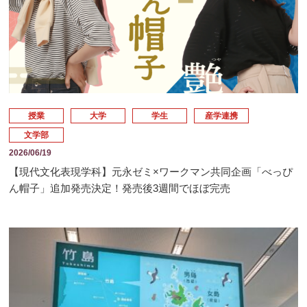
授業
大学
学生
産学連携
文学部
2026/06/19
【現代文化表現学科】元永ゼミ×ワークマン共同企画「べっぴ
ん帽子」追加発売決定！発売後3週間でほぼ完売