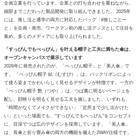
企画立案を行っています。企業との打ち合わせを重ねながら、
細部までこだわった製品開発に取り組んできました。 2025年
には、推し活と通学の両方に対応したバッグ「#推しごとー
と」を企画・発売。ワークマン初の推し活グッズとして注目を
集め、多くのメディアにも取り上げられました。
「すっぴんでもべっぴん」を叶える帽子と工夫に満ちた傘は、
オープンキャンパスで展示しています
2026年に発売されたのが、「べっぴん帽子」と「美人傘」で
す。 「べっぴん帽子 結（むすび）」は、バックリボンによっ
て後ろ姿までかわいらしく見せるデザインが特徴です。一方の
「べっぴん帽子 艶（つや）」は、つば裏に明るいベージュを
配し、顔映りを明るく見せる工夫を施しました。 いずれも、
「時間がなくてメイクができない」「近所まで少し出かけた
い」といった場面でも、“すっぴんでもべっぴん”をコンセプト
に、目深でつば広のデザインを採用しています。 「美人傘」
は、長傘と折り畳み傘の両方の機能を備えた2WAY仕様です。