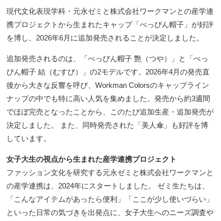
現代文化表現学科・元永ゼミと株式会社ワークマンとの産学連
携プロジェクトから生まれたキャップ「べっぴん帽子」が好評
を博し、2026年6月に追加発売されることが決定しました。
追加発売されるのは、「べっぴん帽子 艶（つや）」と「べっ
ぴん帽子 結（むすび）」の2モデルです。2026年4月の発売直
後から大きな反響を呼び、Workman Colorsのキャップライン
ナップの中でも特に高い人気を集めました。発売から約3週間
でほぼ完売となったことから、このたび追加生産・追加発売が
決定しました。 また、同時発売された「美人傘」も好評を博
しています。
女子大生の視点から生まれた産学連携プロジェクト
ファッション文化を研究する元永ゼミと株式会社ワークマンと
の産学連携は、2024年にスタートしました。 ゼミ生たちは、
「こんなアイテムがあったら便利」「ここが少し使いづらい」
といった日常の気づきを出発点に、女子大生へのニーズ調査や