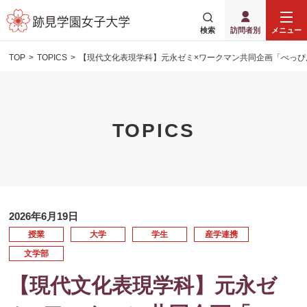
検索
訪問者別
メニュー
TOP
TOPICS
【現代文化表現学科】元永ゼミ×ワークマン共同企画「べっぴ
TOPICS
2026年6月19日
授業
大学
学生
産学連携
文学部
【現代文化表現学科】元永ゼ