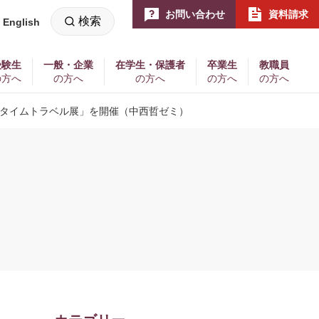
お問い合わせ
資料請求
検索
English
新
し
い
ウ
ィ
受験生
一般・企業
在学生・保護者
卒業生
教職員
ン
の方へ
の方へ
の方へ
の方へ
の方へ
ド
ウ
で
タイムトラベル展」を開催（中西哲ゼミ）
開
く