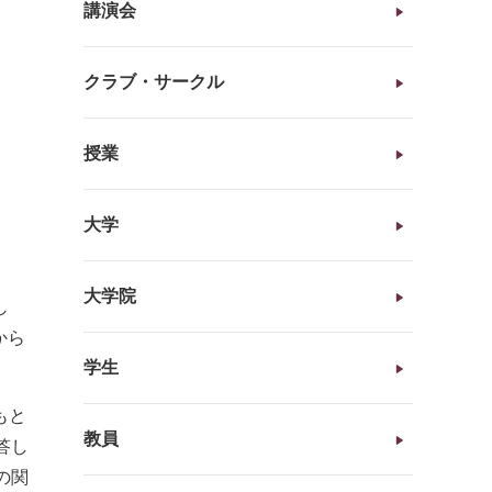
講演会
クラブ・サークル
授業
大学
大学院
し
から
学生
もと
教員
答し
の関