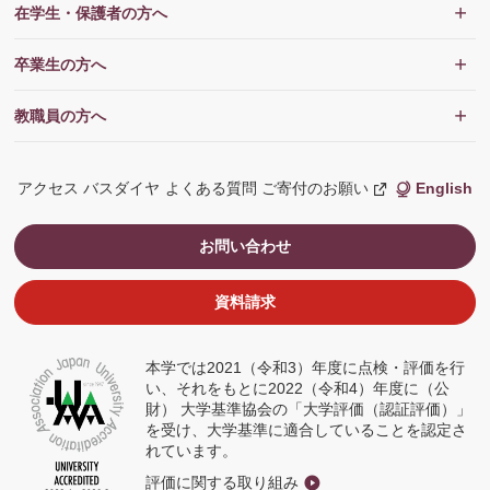
在学生・保護者の方へ
卒業生の方へ
教職員の方へ
アクセス
バスダイヤ
よくある質問
ご寄付のお願い
English
新
し
い
ウ
お問い合わせ
ィ
ン
ド
ウ
資料請求
で
開
く
本学では2021（令和3）年度に点検・評価を行
い、それをもとに2022（令和4）年度に（公
財） 大学基準協会の「大学評価（認証評価）」
を受け、大学基準に適合していることを認定さ
れています。
評価に関する取り組み