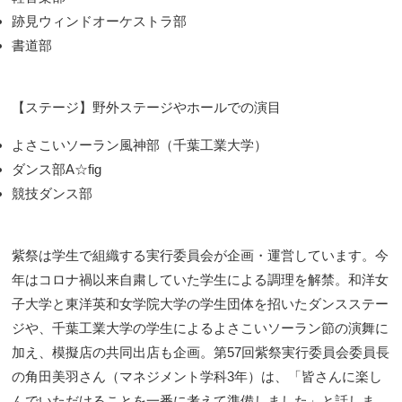
跡見ウィンドオーケストラ部
書道部
【ステージ】野外ステージやホールでの演目
よさこいソーラン風神部（千葉工業大学）
ダンス部A☆fig
競技ダンス部
紫祭は学生で組織する実行委員会が企画・運営しています。今
年はコロナ禍以来自粛していた学生による調理を解禁。和洋女
子大学と東洋英和女学院大学の学生団体を招いたダンスステー
ジや、千葉工業大学の学生によるよさこいソーラン節の演舞に
加え、模擬店の共同出店も企画。第57回紫祭実行委員会委員長
の角田美羽さん（マネジメント学科3年）は、「皆さんに楽し
んでいただけることを一番に考えて準備しました」と話しま