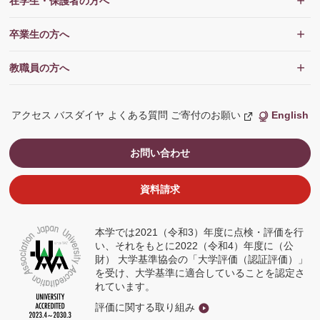
在学生・保護者の方へ
卒業生の方へ
教職員の方へ
アクセス
バスダイヤ
よくある質問
ご寄付のお願い
English
新
し
い
ウ
お問い合わせ
ィ
ン
ド
ウ
資料請求
で
開
く
本学では2021（令和3）年度に点検・評価を行
い、それをもとに2022（令和4）年度に（公
財） 大学基準協会の「大学評価（認証評価）」
を受け、大学基準に適合していることを認定さ
れています。
評価に関する取り組み