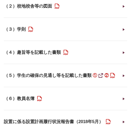
PDF
（２）校地校舎等の図面
PDF
（３）学則
PDF
（４）趣旨等を記載した書類
PDF
新
（５）学生の確保の見通し等を記載した書類
①
②
し
い
ウ
ィ
ン
PDF
（６）教員名簿
ド
ウ
で
開
く
PDF
設置に係る設置計画履行状況報告書（2018年5月）