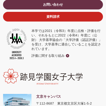
ウ
お問い合わせ
ィ
ン
ド
ウ
資料請求
で
開
く
本学では2021（令和3）年度に点検・評価を行
い、それをもとに2022（令和4）年度に（公
財） 大学基準協会の「大学評価（認証評価）」
を受け、大学基準に適合していることを認定さ
れています。
評価に関する取り組み
文京キャンパス
〒112-8687
東京都文京区大塚1-5-2