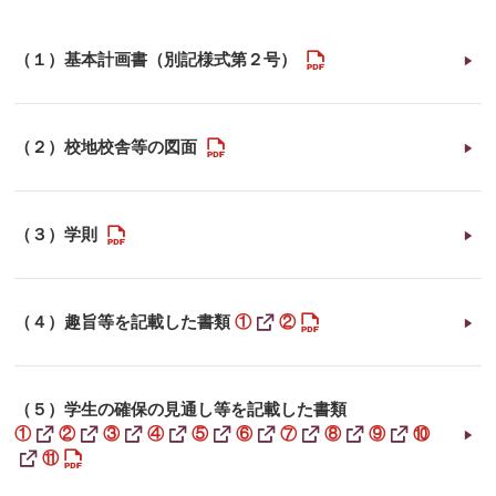
PDF
（１）基本計画書（別記様式第２号）
PDF
（２）校地校舎等の図面
PDF
（３）学則
PDF
新
（４）趣旨等を記載した書類
①
②
し
い
ウ
ィ
ン
（５）学生の確保の見通し等を記載した書類
ド
新
新
新
新
新
新
新
新
新
①
②
③
④
⑤
⑥
⑦
⑧
⑨
⑩
ウ
し
し
し
し
し
し
し
し
し
で
PDF
新
⑪
い
い
い
い
い
い
い
い
い
開
し
ウ
ウ
ウ
ウ
ウ
ウ
ウ
ウ
ウ
く
い