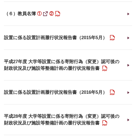
ィ
ィ
ィ
ィ
ィ
ィ
ィ
ィ
ィ
ウ
ン
ン
ン
ン
ン
ン
ン
ン
ン
ィ
ド
ド
ド
ド
ド
ド
ド
ド
ド
ン
PDF
新
（６）教員名簿
①
②
ウ
ウ
ウ
ウ
ウ
ウ
ウ
ウ
ウ
ド
し
で
で
で
で
で
で
で
で
で
ウ
い
開
開
開
開
開
開
開
開
開
で
ウ
く
く
く
く
く
く
く
く
く
開
ィ
く
ン
PDF
設置に係る設置計画履行状況報告書（2015年5月）
ド
ウ
で
開
く
平成27年度 大学等設置に係る寄附行為（変更）認可後の
PDF
財政状況及び施設等整備計画の履行状況報告書
PDF
設置に係る設置計画履行状況報告書（2016年5月）
平成28年度 大学等設置に係る寄附行為（変更）認可後の
PDF
財政状況及び施設等整備計画の履行状況報告書