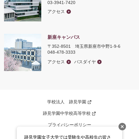
03-3941-7420
アクセス
新座キャンパス
〒352-8501
埼玉県新座市中野1-9-6
048-478-3333
アクセス
バスダイヤ
学校法人 跡見学園
新
し
い
跡見学園中学校高等学校
新
ウ
し
ィ
い
ン
プライバシーポリシー
ウ
ド
ィ
ウ
ン
このサイトについて
で
跡見学園女子大学では受験生や高校生の皆さ