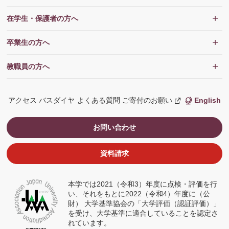
在学生・保護者の方へ
卒業生の方へ
教職員の方へ
アクセス
バスダイヤ
よくある質問
ご寄付のお願い
English
新
し
い
ウ
お問い合わせ
ィ
ン
ド
ウ
資料請求
で
開
く
本学では2021（令和3）年度に点検・評価を行
い、それをもとに2022（令和4）年度に（公
財） 大学基準協会の「大学評価（認証評価）」
を受け、大学基準に適合していることを認定さ
れています。