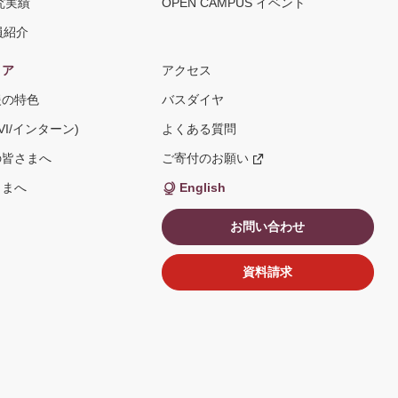
究実績
OPEN CAMPUS イベント
員紹介
リア
アクセス
援の特色
バスダイヤ
VI/インターン)
よくある質問
の皆さまへ
ご寄付のお願い
新
し
い
さまへ
English
ウ
ィ
ン
お問い合わせ
ド
ウ
で
開
資料請求
く