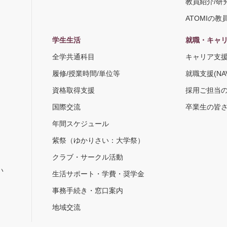
教員紹介/研
ATOMIの教
学生生活
就職・キャ
全学共通科目
キャリア支
履修/授業時間/単位等
就職支援(NA
資格取得支援
採用ご担当
国際交流
卒業生の皆
年間スケジュール
紫祭（ゆかりさい：大学祭）
）
クラブ・サークル活動
い
生活サポート・学費・奨学金
事務手続き・窓口案内
地域交流