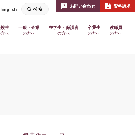
お問い合わせ
資料請求
検索
English
新
し
い
ウ
ィ
受験生
一般・企業
在学生・保護者
卒業生
教職員
ン
の方へ
の方へ
の方へ
の方へ
の方へ
ド
ウ
で
開
く