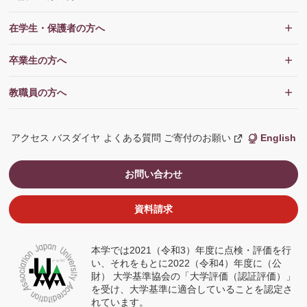
在学生・保護者の方へ
卒業生の方へ
教職員の方へ
アクセス
バスダイヤ
よくある質問
ご寄付のお願い
English
新
し
い
ウ
お問い合わせ
ィ
ン
ド
ウ
資料請求
で
開
く
本学では2021（令和3）年度に点検・評価を行
い、それをもとに2022（令和4）年度に（公
財） 大学基準協会の「大学評価（認証評価）」
を受け、大学基準に適合していることを認定さ
れています。