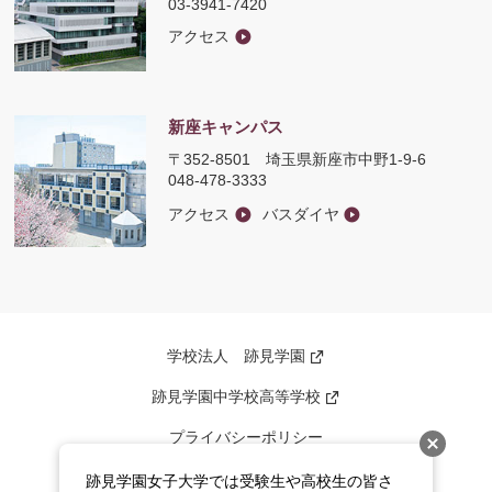
03-3941-7420
アクセス
新座キャンパス
〒352-8501
埼玉県新座市中野1-9-6
048-478-3333
アクセス
バスダイヤ
学校法人 跡見学園
新
し
い
跡見学園中学校高等学校
新
ウ
し
ィ
い
ン
プライバシーポリシー
ウ
ド
ィ
ウ
ン
このサイトについて
で
跡見学園女子大学では受験生や高校生の皆さ
ド