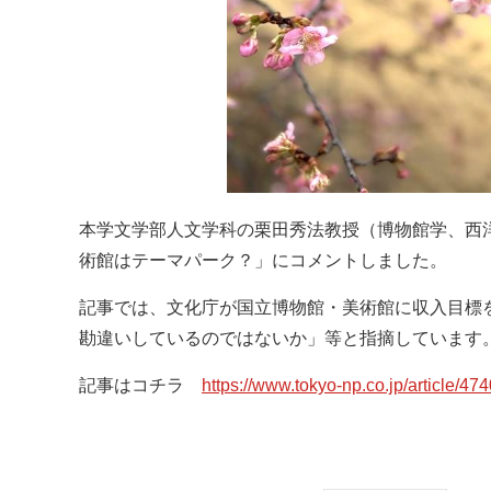
本学文学部人文学科の栗田秀法教授（博物館学、西洋
術館はテーマパーク？」にコメントしました。
記事では、文化庁が国立博物館・美術館に収入目標
勘違いしているのではないか」等と指摘しています
記事はコチラ
https://www.tokyo-np.co.jp/article/47