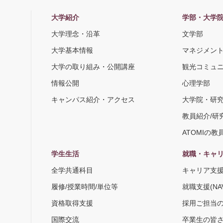
大学紹介
学部・大学
大学理念・沿革
文学部
大学基本情報
マネジメン
大学の取り組み・公開講座
観光コミュ
情報公開
心理学部
キャンパス紹介・アクセス
大学院・研
教員紹介/研
ATOMIの教
学生生活
就職・キャ
全学共通科目
キャリア支
履修/授業時間/単位等
就職支援(NA
資格取得支援
採用ご担当
国際交流
卒業生の皆