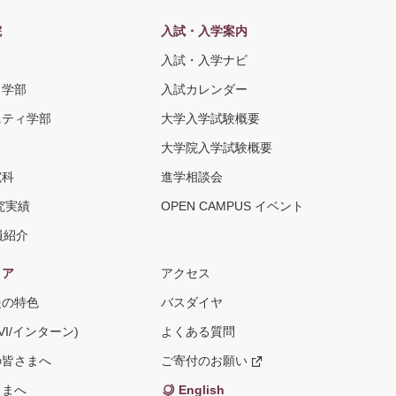
院
入試・入学案内
入試・入学ナビ
ト学部
入試カレンダー
ニティ学部
大学入学試験概要
大学院入学試験概要
究科
進学相談会
究実績
OPEN CAMPUS イベント
員紹介
リア
アクセス
援の特色
バスダイヤ
VI/インターン)
よくある質問
の皆さまへ
ご寄付のお願い
新
し
い
さまへ
English