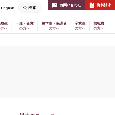
お問い合わせ
資料請求
検索
English
新
し
い
ウ
ィ
受験生
一般・企業
在学生・保護者
卒業生
教職員
ン
の方へ
の方へ
の方へ
の方へ
の方へ
ド
ウ
で
開
く