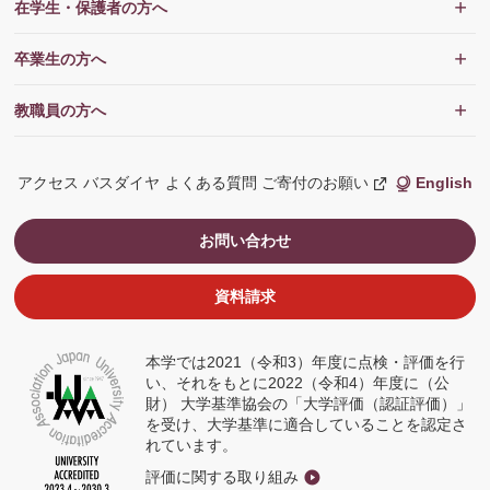
在学生・保護者の方へ
卒業生の方へ
教職員の方へ
アクセス
バスダイヤ
よくある質問
ご寄付のお願い
English
新
し
い
ウ
お問い合わせ
ィ
ン
ド
ウ
資料請求
で
開
く
本学では2021（令和3）年度に点検・評価を行
い、それをもとに2022（令和4）年度に（公
財） 大学基準協会の「大学評価（認証評価）」
を受け、大学基準に適合していることを認定さ
れています。
評価に関する取り組み