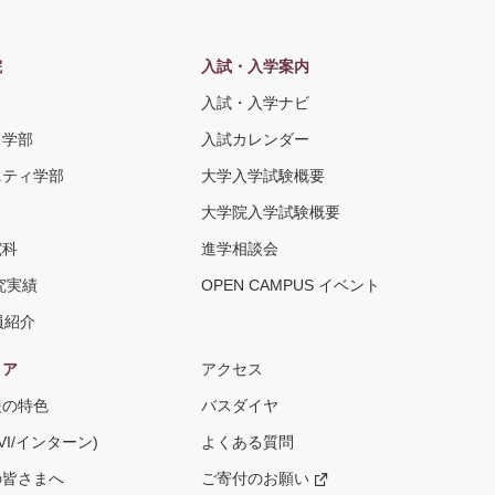
院
入試・入学案内
入試・入学ナビ
ト学部
入試カレンダー
ニティ学部
大学入学試験概要
大学院入学試験概要
究科
進学相談会
究実績
OPEN CAMPUS イベント
員紹介
リア
アクセス
援の特色
バスダイヤ
VI/インターン)
よくある質問
の皆さまへ
ご寄付のお願い
新
し