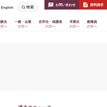
お問い合わせ
資料請求
検索
English
新
し
い
ウ
ィ
受験生
一般・企業
在学生・保護者
卒業生
教職員
ン
の方へ
の方へ
の方へ
の方へ
の方へ
ド
ウ
で
開
く