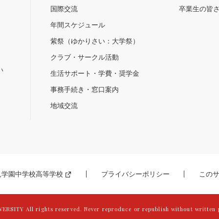
国際交流
卒業生の皆
年間スケジュール
紫祭（ゆかりさい：大学祭）
）
クラブ・サークル活動
い
生活サポート・学費・奨学金
事務手続き・窓口案内
地域交流
見学園中学校高等学校
プライバシーポリシー
この
新
し
い
ウ
ィ
ン
ERSITY All rights reserved.
Never reproduce or republish without written 
ド