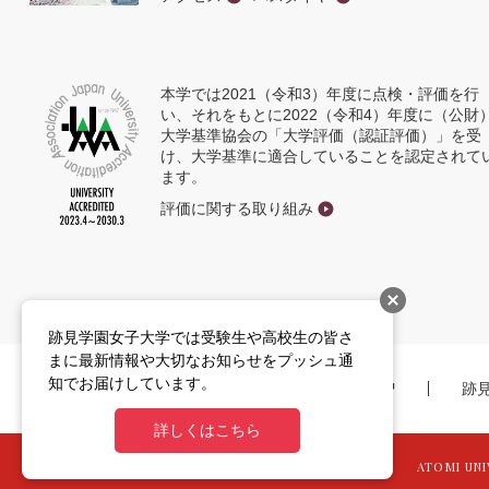
本学では2021（令和3）年度に点検・評価を行
い、それをもとに2022（令和4）年度に（公財
大学基準協会の「大学評価（認証評価）」を受
け、大学基準に適合していることを認定されて
ます。
評価に関する取り組み
跡見学園女子大学では受験生や高校生の皆さ
まに最新情報や大切なお知らせをプッシュ通
知でお届けしています。
学校法人 跡見学園
跡
新
し
い
詳しくはこちら
ウ
ィ
ン
ATOMI UNIV
ド