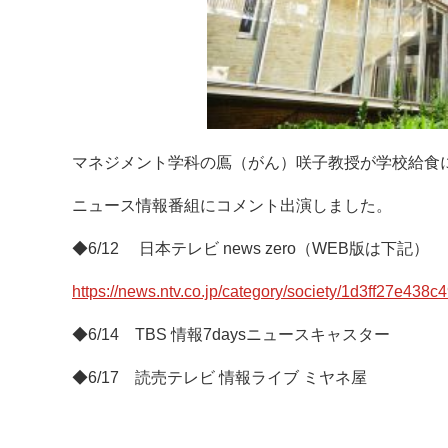
マネジメント学科の鳫（がん）咲子教授が学校給食
ニュース情報番組にコメント出演しました。
◆6/12 日本テレビ news zero（WEB版は下記）
https://news.ntv.co.jp/category/society/1d3ff27e43
◆6/14 TBS 情報7daysニュースキャスター
◆6/17 読売テレビ 情報ライブ ミヤネ屋