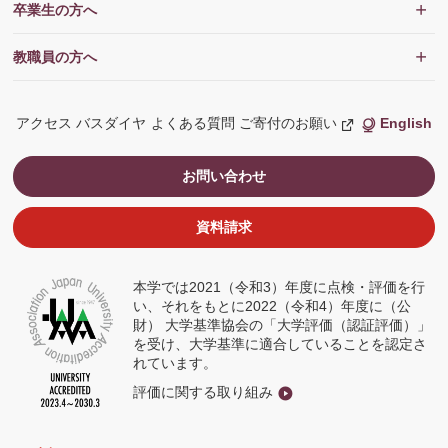
卒業生の方へ
教職員の方へ
アクセス
バスダイヤ
よくある質問
ご寄付のお願い
English
新
し
い
ウ
お問い合わせ
ィ
ン
ド
ウ
資料請求
で
開
く
本学では2021（令和3）年度に点検・評価を行
い、それをもとに2022（令和4）年度に（公
財） 大学基準協会の「大学評価（認証評価）」
を受け、大学基準に適合していることを認定さ
れています。
評価に関する取り組み