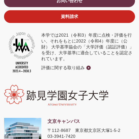
お問い合わせ
ィ
ン
ド
ウ
資料請求
で
開
く
本学では2021（令和3）年度に点検・評価を行
い、それをもとに2022（令和4）年度に（公
財） 大学基準協会の「大学評価（認証評価）」
を受け、大学基準に適合していることを認定さ
れています。
評価に関する取り組み
文京キャンパス
〒112-8687
東京都文京区大塚1-5-2
03-3941-7420