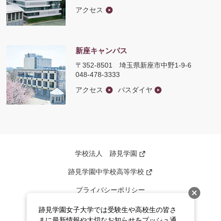
アクセス
新座キャンパス
〒352-8501
埼玉県新座市中野1-9-6
048-478-3333
アクセス
バスダイヤ
学校法人 跡見学園
新
し
い
跡見学園中学校高等学校
新
ウ
し
ィ
い
ン
プライバシーポリシー
ウ
ド
ィ
ウ
ン
このサイトについて
で
跡見学園女子大学では受験生や高校生の皆さ
ド
開
まに最新情報や大切なお知らせをプッシュ通
ウ