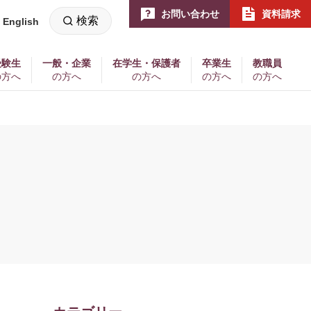
お問い合わせ
資料請求
検索
English
新
し
い
ウ
ィ
受験生
一般・企業
在学生・保護者
卒業生
教職員
ン
の方へ
の方へ
の方へ
の方へ
の方へ
ド
ウ
で
開
く