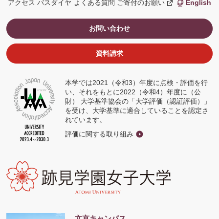
アクセス
バスダイヤ
よくある質問
ご寄付のお願い
English
新
し
い
ウ
お問い合わせ
ィ
ン
ド
ウ
資料請求
で
開
く
本学では2021（令和3）年度に点検・評価を行
い、それをもとに2022（令和4）年度に（公
財） 大学基準協会の「大学評価（認証評価）」
を受け、大学基準に適合していることを認定さ
れています。
評価に関する取り組み
文京キャンパス