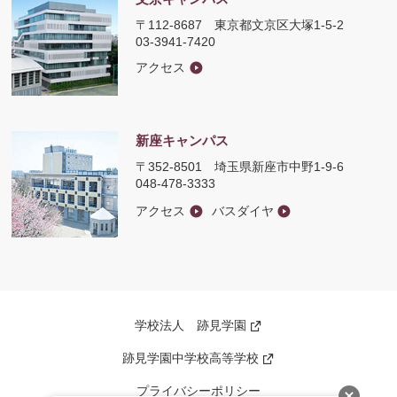
〒112-8687
東京都文京区大塚1-5-2
03-3941-7420
アクセス
新座キャンパス
〒352-8501
埼玉県新座市中野1-9-6
048-478-3333
アクセス
バスダイヤ
学校法人 跡見学園
新
し
い
跡見学園中学校高等学校
新
ウ
し
ィ
い
ン
プライバシーポリシー
ウ