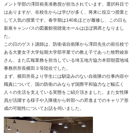
メント学部の澤田裕美准教授が担当されています。選択科目で
はありますが、在校生からは学びが多く、将来に役立つ授業と
して人気の授業です。春学期は140名ほどが履修し、この日も
新座キャンパスの図書館視聴覚ホールはほぼ満席となりまし
た。
この日のゲスト講師は、防衛省自衛隊から澤田先生の前任校で
ある大妻女子大学短期大学部卒業での教え子であった牧野綾奈
さん、また広報業務を担当している埼玉地方協力本部朝霞地域
事務所所長横田３等陸佐でした。
まず、横田所長より学生には馴染みのない自衛隊の仕事内容や
職責について、国の防衛のみならず国際平和協力など幅広く
人々の生活を支えている実態をご紹介頂きました。また女性隊
員が活躍する様子や入隊後から幹部への昇進までのキャリア形
成の可能性についてお話を伺いました。