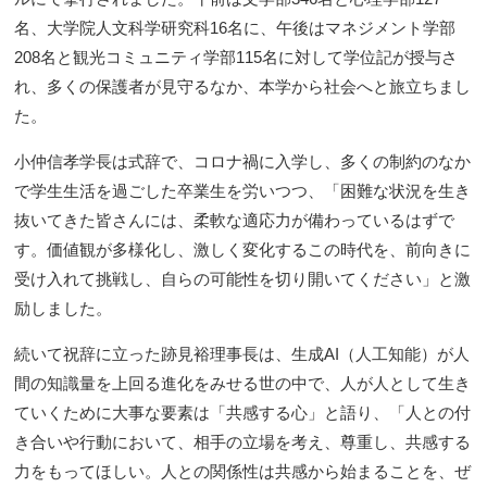
名、大学院人文科学研究科16名に、午後はマネジメント学部
208名と観光コミュニティ学部115名に対して学位記が授与さ
れ、多くの保護者が見守るなか、本学から社会へと旅立ちまし
た。
小仲信孝学長は式辞で、コロナ禍に入学し、多くの制約のなか
で学生生活を過ごした卒業生を労いつつ、「困難な状況を生き
抜いてきた皆さんには、柔軟な適応力が備わっているはずで
す。価値観が多様化し、激しく変化するこの時代を、前向きに
受け入れて挑戦し、自らの可能性を切り開いてください」と激
励しました。
続いて祝辞に立った跡見裕理事長は、生成AI（人工知能）が人
間の知識量を上回る進化をみせる世の中で、人が人として生き
ていくために大事な要素は「共感する心」と語り、「人との付
き合いや行動において、相手の立場を考え、尊重し、共感する
力をもってほしい。人との関係性は共感から始まることを、ぜ