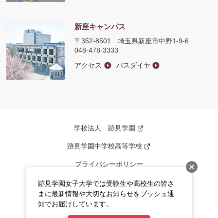
新座キャンパス
〒352-8501
埼玉県新座市中野1-9-6
048-478-3333
アクセス
バスダイヤ
学校法人 跡見学園
新
し
い
跡見学園中学校高等学校
新
ウ
し
ィ
い
ン
プライバシーポリシー
ウ
ド
ィ
ウ
ン
このサイトについて
で
跡見学園女子大学では受験生や高校生の皆さ
ド
開
まに最新情報や大切なお知らせをプッシュ通
ウ
く
サイトマップ
で
知でお届けしています。
開
く