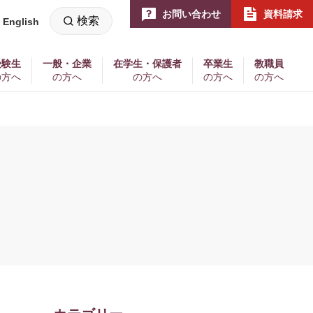
お問い合わせ
資料請求
検索
English
新
し
い
ウ
ィ
受験生
一般・企業
在学生・保護者
卒業生
教職員
ン
の方へ
の方へ
の方へ
の方へ
の方へ
ド
ウ
で
開
く