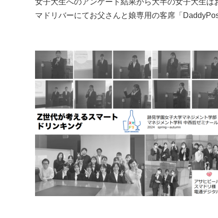
女子大生へのアンケート結果から大半の女子大生は
マドリバーにてお父さんと娘専用の客席「DaddyPo