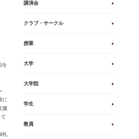
講演会
クラブ・サークル
授業
大学
)を
大学院
ン
校に
学生
支援
って
教員
御礼