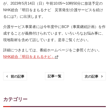
が、2023年5月14日（日）午前10:05〜10時50分に放送予定の
NHK総合「明日をまもるナビ 災害発生!介護サービスを続け
るには?」に出演します。
介護サービス事業者には今年度中にBCP（事業継続計画）を作
成することが義務付けられています。いろいろなお悩み事に、
現地取材を含めて話しています。是非ご覧ください。
詳細につきましては、番組ホームページをご参照ください。
NHK総合「明日をまもるナビ」
新
し
い
ウ
ィ
ン
記事一覧
前の記事
次の記事
ド
ウ
で
開
く
カテゴリー