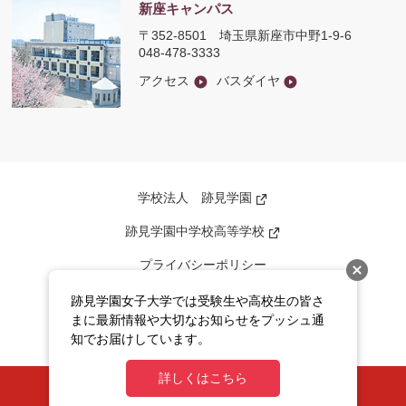
新座キャンパス
〒352-8501
埼玉県新座市中野1-9-6
048-478-3333
アクセス
バスダイヤ
学校法人 跡見学園
新
し
い
跡見学園中学校高等学校
新
ウ
し
ィ
い
ン
プライバシーポリシー
ウ
ド
ィ
ウ
ン
このサイトについて
で
跡見学園女子大学では受験生や高校生の皆さ
ド
開
まに最新情報や大切なお知らせをプッシュ通
ウ
く
サイトマップ
で
知でお届けしています。
開
く
詳しくはこちら
ATOMI UNIVERSITY All rights reserved.