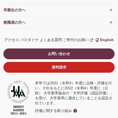
卒業生の方へ
教職員の方へ
アクセス
バスダイヤ
よくある質問
ご寄付のお願い
English
新
し
い
ウ
お問い合わせ
ィ
ン
ド
ウ
資料請求
で
開
く
本学では2021（令和3）年度に点検・評価を行
い、それをもとに2022（令和4）年度に（公
財） 大学基準協会の「大学評価（認証評価）」
を受け、大学基準に適合していることを認定さ
れています。
評価に関する取り組み