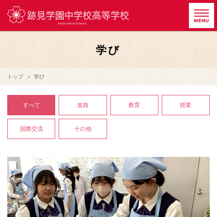
学び
トップ
学び
すべて
進路
教育
授業
国際交流
その他