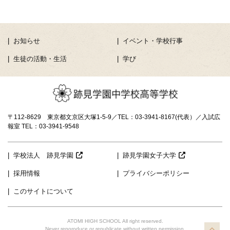
お知らせ
イベント・学校行事
生徒の活動・生活
学び
〒112-8629 東京都文京区大塚1-5-9／TEL：03-3941-8167(代表）／入試広
報室 TEL：03-3941-9548
学校法人 跡見学園
跡見学園女子大学
採用情報
プライバシーポリシー
このサイトについて
ATOMI HIGH SCHOOL All right reserved.
TO
Never reporoduce or republicate without written permission.