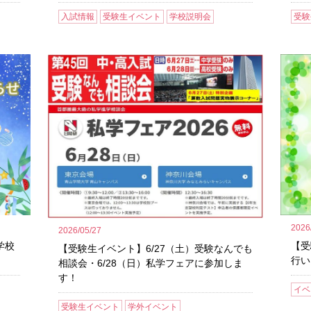
入試情報
受験生イベント
学校説明会
受験
2026
2026/05/27
学校
【受
【受験生イベント】6/27（土）受験なんでも
行い
相談会・6/28（日）私学フェアに参加しま
す！
イベ
受験生イベント
学外イベント