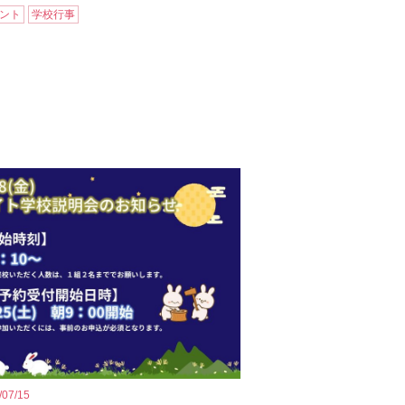
ント
学校行事
/07/15