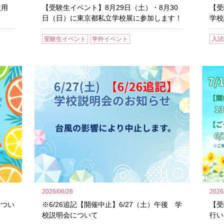
使用
【受験生イベント】8月29日（土）・8月30
【受
！
日（日）に東京都私立学校展に参加します！
学校
受験生イベント
学外イベント
入試
2026/06/26
2026
につい
※6/26追記【開催中止】6/27（土）午後 学
【受
校説明会について
行い