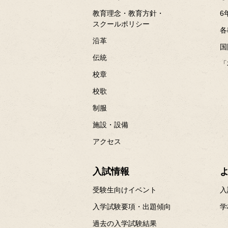
教育理念・教育方針・
6
スクールポリシー
各
沿革
国
伝統
「
校章
校歌
制服
施設・設備
アクセス
入試情報
受験生向けイベント
入
入学試験要項・出題傾向
学
過去の入学試験結果