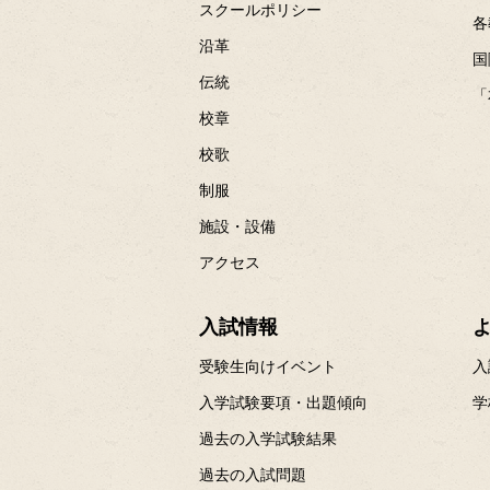
スクールポリシー
各
沿革
国
伝統
「
校章
校歌
制服
施設・設備
アクセス
入試情報
受験生向けイベント
入
入学試験要項・出題傾向
学
過去の入学試験結果
過去の入試問題