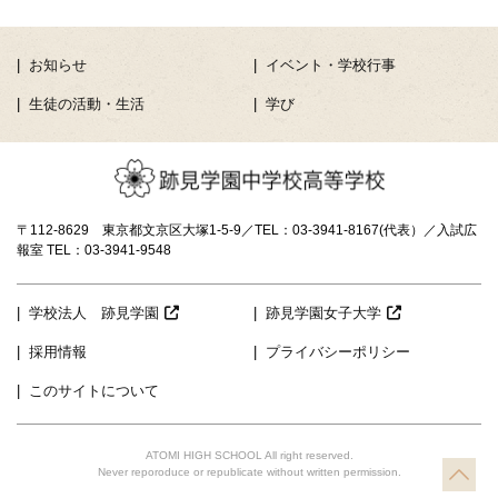
お知らせ
イベント・学校行事
生徒の活動・生活
学び
〒112-8629 東京都文京区大塚1-5-9／TEL：03-3941-8167(代表）／入試広
報室 TEL：03-3941-9548
学校法人 跡見学園
跡見学園女子大学
採用情報
プライバシーポリシー
このサイトについて
ATOMI HIGH SCHOOL All right reserved.
TO
Never reporoduce or republicate without written permission.