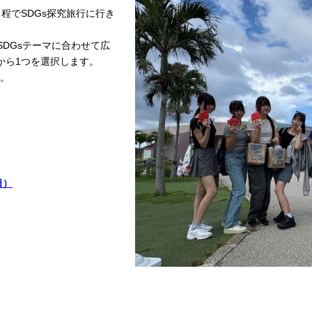
日程でSDGs探究旅行に行き
SDGsテーマに合わせて広
から1つを選択します。
。
日）