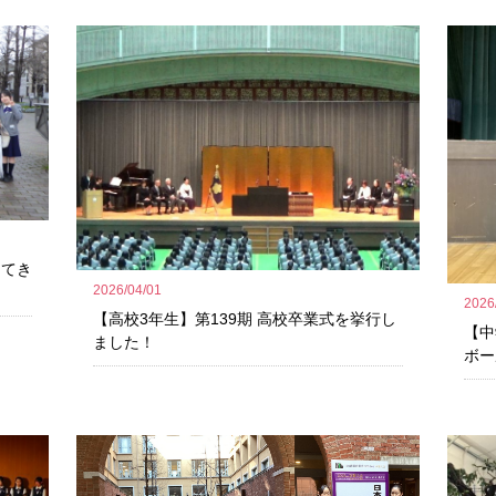
ってき
2026/04/01
2026
【高校3年生】第139期 高校卒業式を挙行し
【中
ました！
ボー