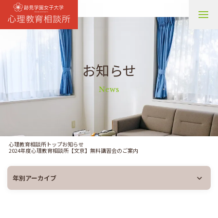
スタッフ紹介 / 施設案内
お知らせ
お知らせ
News
ご相談内容 / 料金
講習会
心理教育相談所トップ
お知らせ
2024年度心理教育相談所【文京】無料講習会のご案内
不登校を考える親の会
よくあるご質問