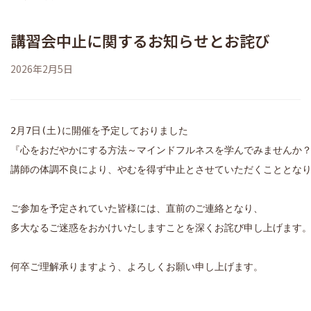
人文科学研究科 臨床心理学専攻
跡見学園女子大学
講習会中止に関するお知らせとお詫び
学校法人 跡見学園
2026年2月5日
跡見学園中学校高等学校
プライバシーポリシー
2月7日(土)に開催を予定しておりました

『心をおだやかにする方法～マインドフルネスを学んでみませんか？
講師の体調不良により、やむを得ず中止とさせていただくこととなり
ご参加を予定されていた皆様には、直前のご連絡となり、

多大なるご迷惑をおかけいたしますことを深くお詫び申し上げます。
何卒ご理解承りますよう、よろしくお願い申し上げます。