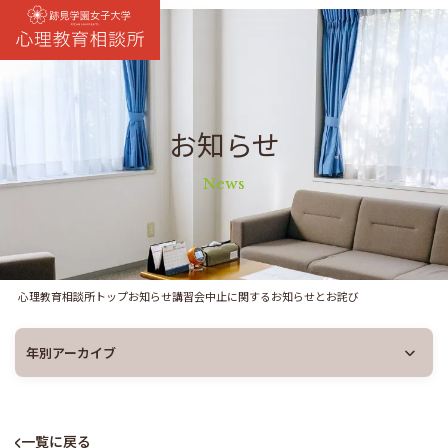
スタッフ紹介 / 施設案内
お知らせ
お知らせ
News
ご相談内容 / 料金
講習会
心理教育相談所トップ
お知らせ
講習会中止に関するお知らせとお詫び
不登校を考える親の会
よくあるご質問
一覧に戻る