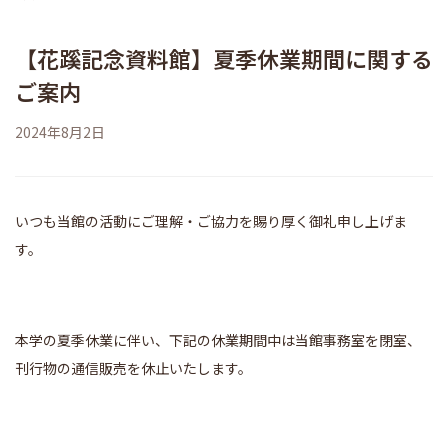
English
【花蹊記念資料館】夏季休業期間に関する
跡見学園女子大学
ご案内
学校法人 跡見学園
2024年8月2日
跡見学園中学校高等学校
プライバシーポリシー
いつも当館の活動にご理解・ご協力を賜り厚く御礼申し上げま
す。
本学の夏季休業に伴い、下記の休業期間中は当館事務室を閉室、
刊行物の通信販売を休止いたします。