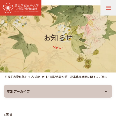
施設案内 / アクセス
お知らせ
お知らせ
News
展覧会
コレクション
花蹊記念資料館トップ
お知らせ
【花蹊記念資料館】夏季休業期間に関するご案内
刊行物・グッズ
よくあるご質問
お問い合わせ
戻る