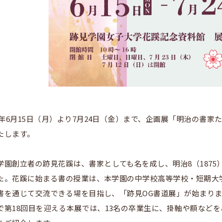
26年6月15日（月）より7月24日（金）まで、企画展「明治の書
たします。
学園創立者の跡見花蹊は、書家としても名を成し、明治8（187
た。花蹊に始まる書の授業は、本学園の中学校高等学校・短期大
書を通じて交流できる場を目指し、「跡見OG書道展」が始まり
で第18回目を迎える本展では、13名の卒業生に、掛軸や額など