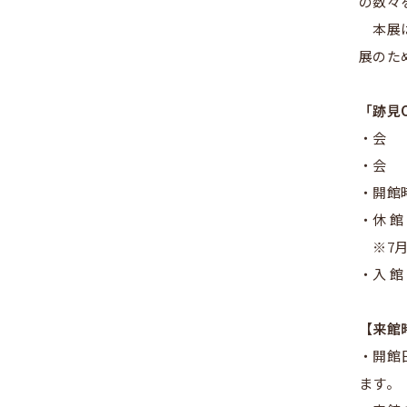
の数々
本展
展のた
「跡見
・会 
・会 
・開館
・休 
※7
・入 館
【来館
・開館
ます。