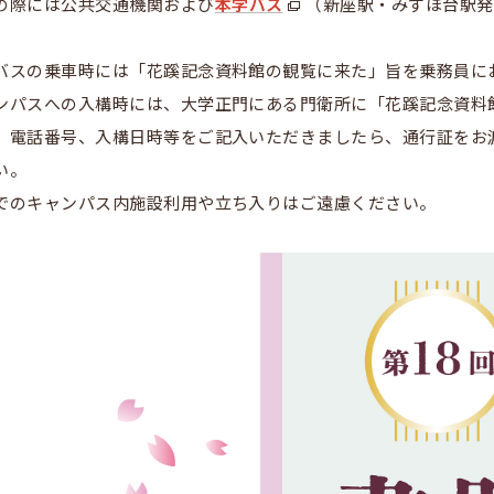
の際には公共交通機関および
本学バス
（新座駅・みずほ台駅発
バスの乗車時には「花蹊記念資料館の観覧に来た」旨を乗務員に
ンパスへの入構時には、大学正門にある門衛所に「花蹊記念資料
、電話番号、入構日時等をご記入いただきましたら、通行証をお
い。
でのキャンパス内施設利用や立ち入りはご遠慮ください。