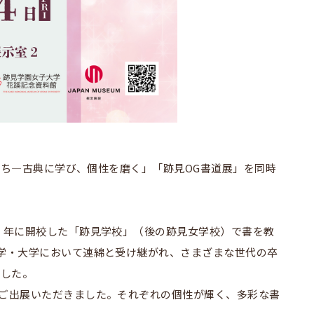
家たち―古典に学び、個性を磨く」「跡見OG書道展」を同時
5）年に開校した「跡見学校」（後の跡見女学校）で書を教
学・大学において連綿と受け継がれ、さまざまな世代の卒
ました。
をご出展いただきました。それぞれの個性が輝く、多彩な書