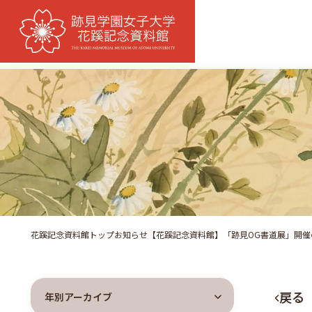
花蹊記念資料館トップ
お知らせ
【花蹊記念資料館】「跡見OG書道展」開催
戻る