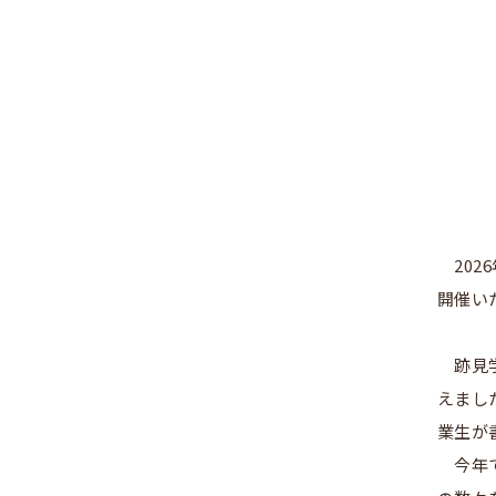
20
開催い
跡見
えまし
業生が
今年