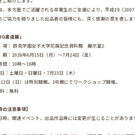
をご紹介します。
は、多方面でご活躍される卒業生のご支援により、平成19（20
めご協力を賜りました出品者の皆様にも、深く感謝の意を表しま
OG書道展」
場： 跡見学園女子大学花蹊記念資料館 展示室2
期：2026年6月15日（月）～7月24日（金）
時間：10時～16時
館 日：土曜日・日曜日・7月23日（木）
月12日（日）は特別開館。3号館にてワークショップ開催。
 料：無料
時の注意事項】
日時、関連イベント、出品作品等には変更が生じることがありま