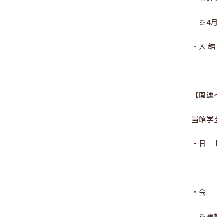
※4
・入 館
【関連
当館学
・日 時
・会 
※事