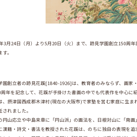
25年3月24日（月）より5月20日（火）まで、跡見学園創立15
ます。
学園創立者の跡見花蹊[1840-1926]は、教育者のみならず、
50周年を記念して、花蹊が手掛けた書画の中でも代表作を中心に
は、摂津国西成郡木津村(現在の大阪市)で家塾を営む家庭に生ま
任されました。
の円山応立や中島来章に「円山派」の画法を、日根対山に「南画
に漢籍・詩文・書法を教授された花蹊は、のちに独自の表現を追