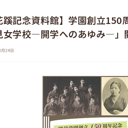
花蹊記念資料館】学園創立150
見女学校―開学へのあゆみ―」
3月24日