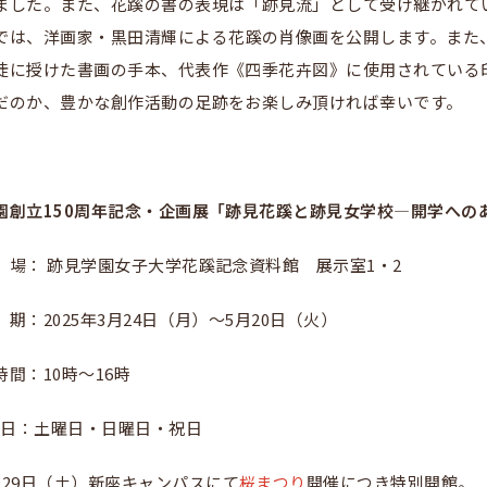
ました。また、花蹊の書の表現は「跡見流」として受け継がれて
では、洋画家・黒田清輝による花蹊の肖像画を公開します。また
徒に授けた書画の手本、代表作《四季花卉図》に使用されている
だのか、豊かな創作活動の足跡をお楽しみ頂ければ幸いです。
園創立150周年記念・企画展「跡見花蹊と跡見女学校―開学への
場： 跡見学園女子大学花蹊記念資料館 展示室1・2
期：2025年3月24日（月）～5月20日（火）
時間：10時～16時
館 日：土曜日・日曜日・祝日
月29日（土）新座キャンパスにて
桜まつり
開催につき特別開館。