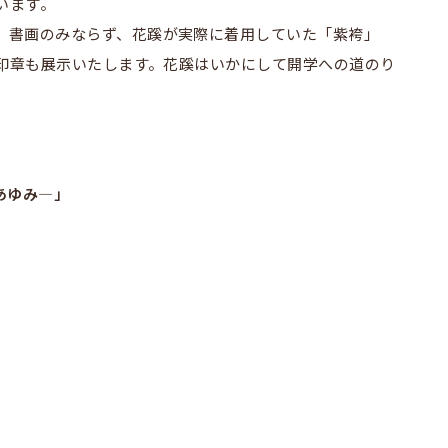
います。
、書画のみならず、花蹊が実際に着用していた「紫袴」
印章も展示いたします。花蹊はいかにして開学への道のり
あゆみ―」