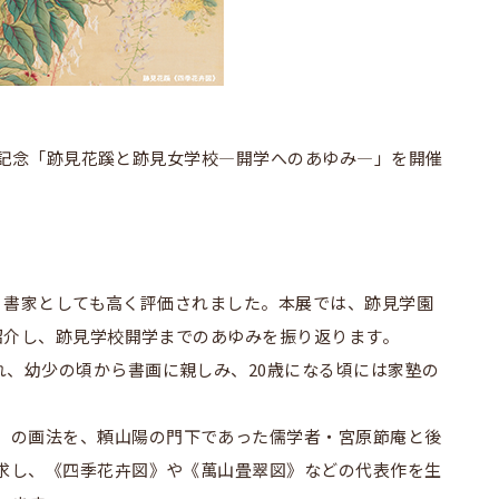
0周年記念「跡見花蹊と跡見女学校―開学へのあゆみ―」を開催
画家・書家としても高く評価されました。本展では、跡見学園
紹介し、跡見学校開学までのあゆみを振り返ります。
れ、幼少の頃から書画に親しみ、20歳になる頃には家塾の
」の画法を、頼山陽の門下であった儒学者・宮原節庵と後
求し、《四季花卉図》や《萬山畳翠図》などの代表作を生