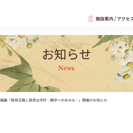
施設案内 / アクセ
お知らせ
News
企画展「跡見花蹊と跡見女学校―開学へのあゆみ―」開催のお知らせ