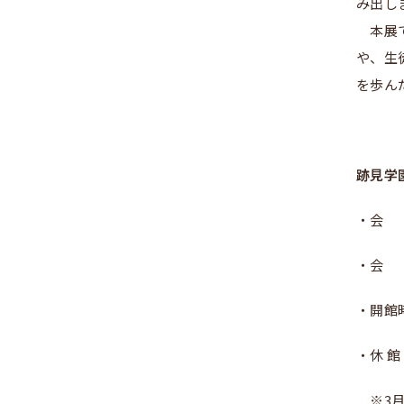
み出し
本展
や、生
を歩ん
跡見学
・会 
・会 
・開館
・休 
※3