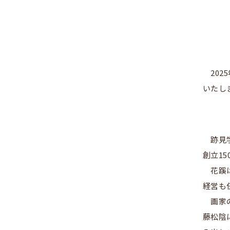
20
いたし
跡見
創立1
花蹊
経営も
画家
藤松陰