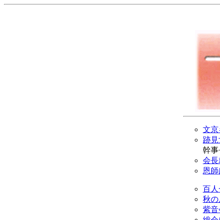
文京
跡見
幹事
会長
恩師
百人
秋の
紫音
総会