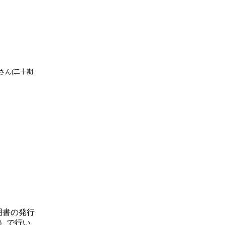
さん(二十期
明書の発行
）で行い