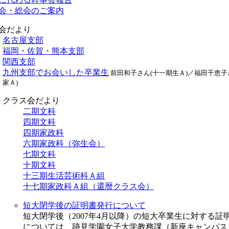
会・総会のご案内
会だより
名古屋支部
福岡・佐賀・熊本支部
関西支部
九州支部でお会いした卒業生
前田和子さん(十一期生Ａ)／福田千恵子
家Ａ)
クラス会だより
二期文科
四期文科
四期家政科
六期家政科（弥生会）
七期文科
十期文科
十三期生活芸術科Ａ組
十七期家政科Ａ組（還暦クラス会）
短大閉学後の証明書発行について
短大閉学後（2007年4月以降）の短大卒業生に対する証
については、跡見学園女子大学教務課（新座キャンパス