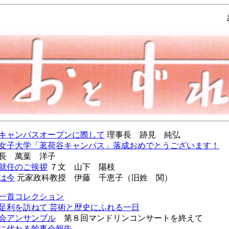
キャンパスオープンに際して
理事長 跡見 純弘
女子大学「茗荷谷キャンパス」落成おめでとうございます！
長 萬葉 洋子
就任のご挨拶
７文 山下 陽枝
は今
元家政科教授 伊藤 千恵子（旧姓 関）
一首コレクション
足利を訪ねて 芸術と歴史にふれる一日
会アンサンブル
第８回マンドリンコンサートを終えて
に代わる幹事会報告