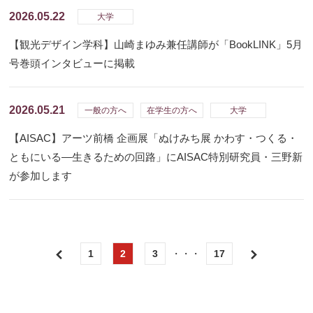
2026.05.22
大学
【観光デザイン学科】山崎まゆみ兼任講師が「BookLINK」5月
号巻頭インタビューに掲載
2026.05.21
一般の方へ
在学生の方へ
大学
【AISAC】アーツ前橋 企画展「ぬけみち展 かわす・つくる・
ともにいる―生きるための回路」にAISAC特別研究員・三野新
が参加します
1
2
3
・・・
17
前
次
へ
へ