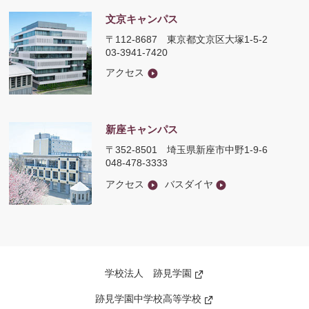
文京キャンパス
〒112-8687
東京都文京区大塚1-5-2
03-3941-7420
アクセス
新座キャンパス
〒352-8501
埼玉県新座市中野1-9-6
048-478-3333
アクセス
バスダイヤ
学校法人 跡見学園
新
し
い
跡見学園中学校高等学校
新
ウ
し