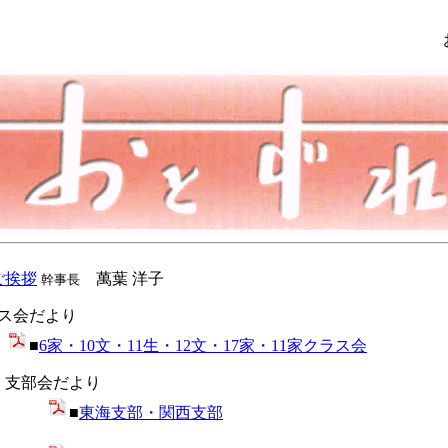
ご挨拶
萬葉 洋子
幹事長
ス会だより
■
6家・10文・11生・12文・17家・11家クラス会
支部会だより
■
東海支部・関西支部